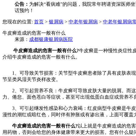
公告：
为解决“看病难”的问题，我院常年聘请资深医师坐诊
话预约！
您现在的位置:
首页
>
银屑病
>
中老年银屑病
>
中老年银屑病
牛皮癣造成的危害一般有什么
来源：
成都银康银屑病医院
牛皮癣造成的危害一般有什么?
牛皮癣是一种慢性炎症性
介绍牛皮癣造成的危害一般有什么。
1、可导致关节损害：关节型牛皮癣患者除了具有皮肤表现外
节呈类风湿关节炎样改变。
2、可引起营养不良：牛皮癣可导致皮肤大量的脱屑。而这
力、倦怠、面色苍白等症状，甚至可出现低蛋白血症或营养不
3、可引起继发性感染和心力衰竭：红皮病型牛皮癣是牛皮癣
漫性的潮红或暗红色，同时伴有肿胀或有渗出液，上面可覆盖
牛皮癣造成的危害一般有什么?
以上就是牛皮癣造成的危害
用药物，否则会给您的身体健康带来更大的损害。您有什么疑