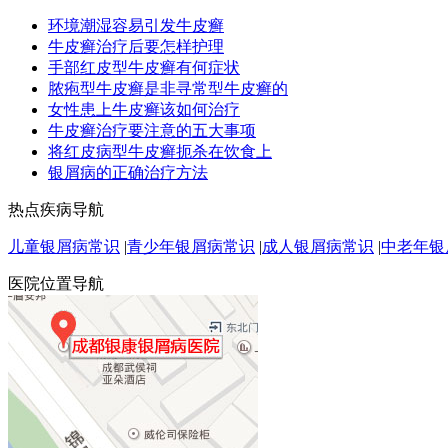
环境潮湿容易引发牛皮癣
牛皮癣治疗后要怎样护理
手部红皮型牛皮癣有何症状
脓疱型牛皮癣是非寻常型牛皮癣的
女性患上牛皮癣该如何治疗
牛皮癣治疗要注意的五大事项
将红皮病型牛皮癣扼杀在饮食上
银屑病的正确治疗方法
热点疾病导航
儿童银屑病常识
|
青少年银屑病常识
|
成人银屑病常识
|
中老年银
医院位置导航