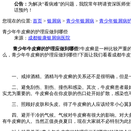
公告：
为解决“看病难”的问题，我院常年聘请资深医师坐诊
话预约！
您现在的位置:
首页
>
银屑病
>
青少年银屑病
>
青少年银屑病
青少年牛皮癣的护理应做到哪些
来源：
成都银康银屑病医院
青少年牛皮癣的护理应做到哪些
?牛皮癣是一种比较严重
么，青少年牛皮癣的护理应做到哪些?下面让我们看看成都牛皮
一、戒掉酒精。酒精与牛皮癣的关系还不是很明确，但是一
二、避免刮伤、割伤、撞伤和感染。其次，牛皮癣患者最好
实尤为重要的。牛皮癣会在你皮肤的伤口处开始扩散，感染也
三、照顾好皮肤和头皮。得了牛皮癣的人应该经常小心翼翼
四、避开干冷的气候。气候对牛皮癣有很大的影响。对大多
有牛皮癣的人。当然正值炎炎夏日，现在大家就不必特别为此