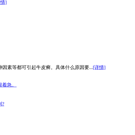
详情]
因素等都可引起牛皮癣。具体什么原因要...
[详情]
很着急。
?