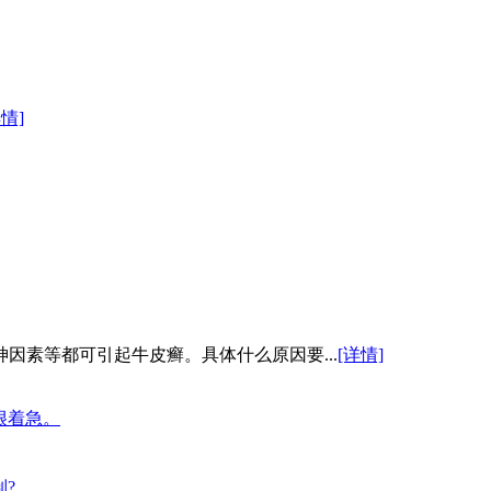
详情]
因素等都可引起牛皮癣。具体什么原因要...
[详情]
很着急。
?