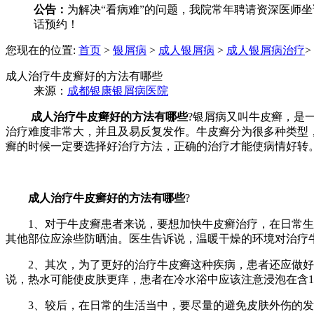
公告：
为解决“看病难”的问题，我院常年聘请资深医师坐诊
话预约！
您现在的位置:
首页
>
银屑病
>
成人银屑病
>
成人银屑病治疗
>
成人治疗牛皮癣好的方法有哪些
来源：
成都银康银屑病医院
成人治疗牛皮癣好的方法有哪些
?银屑病又叫牛皮癣，是
治疗难度非常大，并且及易反复发作。牛皮癣分为很多种类型
癣的时候一定要选择好治疗方法，正确的治疗才能使病情好转
成人治疗牛皮癣好的方法有哪些
?
1、对于牛皮癣患者来说，要想加快牛皮癣治疗，在日常生活
其他部位应涂些防晒油。医生告诉说，温暖干燥的环境对治疗
2、其次，为了更好的治疗牛皮癣这种疾病，患者还应做好牛
说，热水可能使皮肤更痒，患者在冷水浴中应该注意浸泡在含
3、较后，在日常的生活当中，要尽量的避免皮肤外伤的发生